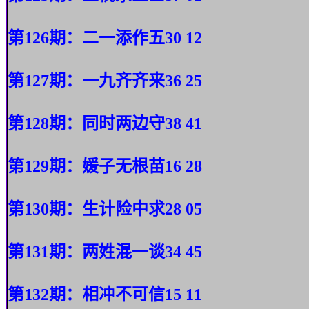
第126期：二一添作五30 12
第127期：一九齐齐来36 25
第128期：同时两边守38 41
第129期：媛子无根苗16 28
第130期：生计险中求28 05
第131期：两姓混一谈34 45
第132期：相冲不可信15 11