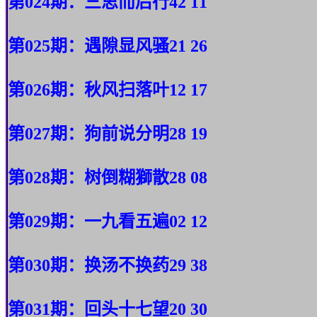
第024期：三思而后行42 11
第025期：遇隙显风骚21 26
第026期：秋风扫落叶12 17
第027期：狗前说分明28 19
第028期：树倒糊獅散28 08
第029期：一九看五遍02 12
第030期：换汤不换药29 38
第031期：回头十七望20 30