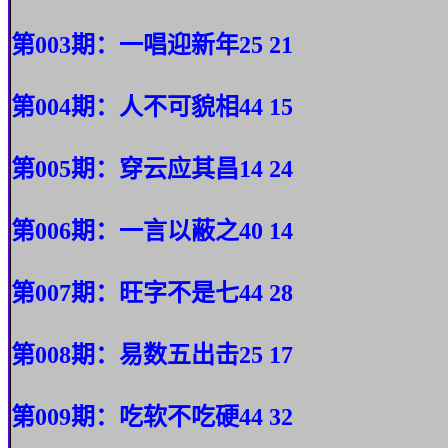
第003期：一唱迎新年25 21
第004期：人不可貌相44 15
第005期：穿云应其昌14 24
第006期：一言以蔽之40 14
第007期：旺字不是七44 28
第008期：易数五出击25 17
第009期：吃软不吃硬44 32