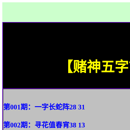
【赌神五字玄
第001期：一字长蛇阵28 31
第002期：寻花值春宵38 13