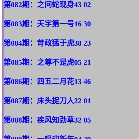
第082期：之问蛇现身43 02
第083期：天字第一号16 30
第084期：苛政猛于虎38 23
第085期：之尊不是虎05 21
第086期：四五二月花13 46
第087期：床头捉刀人22 01
第088期：疾风知劲草32 05