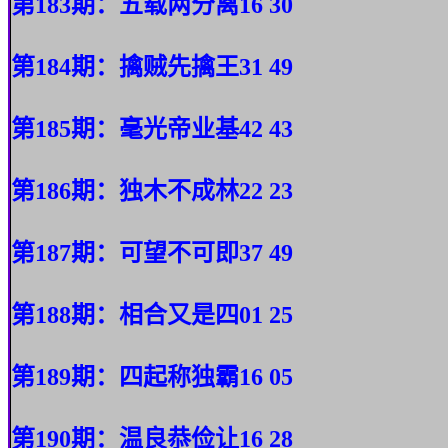
第183期：五载两分离16 30
第184期：擒贼先擒王31 49
第185期：毫光帝业基42 43
第186期：独木不成林22 23
第187期：可望不可即37 49
第188期：相合又是四01 25
第189期：四起称独霸16 05
第190期：温良恭俭让16 28