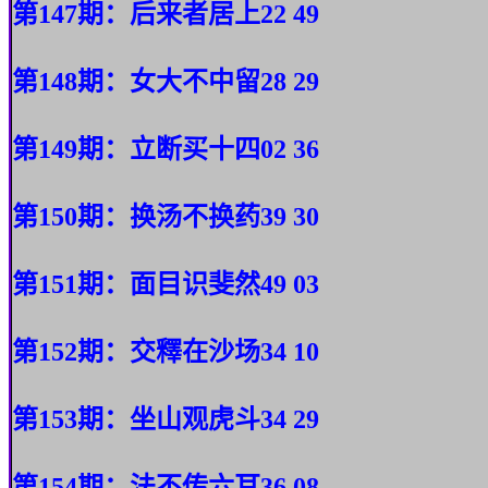
第147期：后来者居上22 49
第148期：女大不中留28 29
第149期：立断买十四02 36
第150期：换汤不换药39 30
第151期：面目识斐然49 03
第152期：交釋在沙场34 10
第153期：坐山观虎斗34 29
第154期：法不传六耳36 08